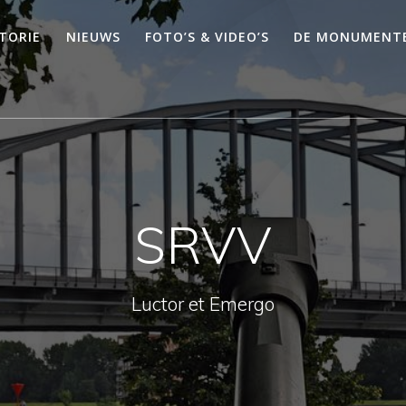
STORIE
NIEUWS
FOTO’S & VIDEO’S
DE MONUMENT
SRVV
Luctor et Emergo