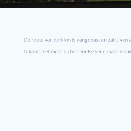
De route van de 6 km is aangepast en zal U verra
U komt niet meer bij het Drielse veer, maar maa