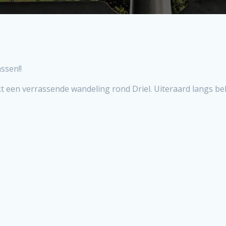
ssen!!
kt een verrassende wandeling rond Driel. Uiteraard langs 