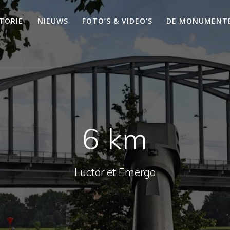
STORIE
NIEUWS
FOTO’S & VIDEO’S
DE MONUMENT
6 km
Luctor et Emergo